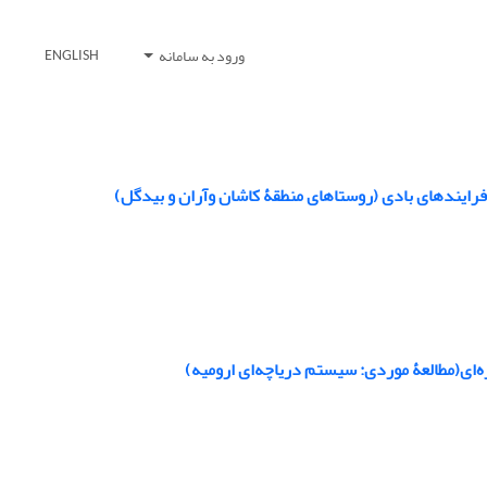
ورود به سامانه
ENGLISH
رایندهای بادی (روستاهای منطقۀ کاشان وآران و بیدگل)
ره‌ای(مطالعۀ موردی: سیستم دریاچه‌ای ارومیه)