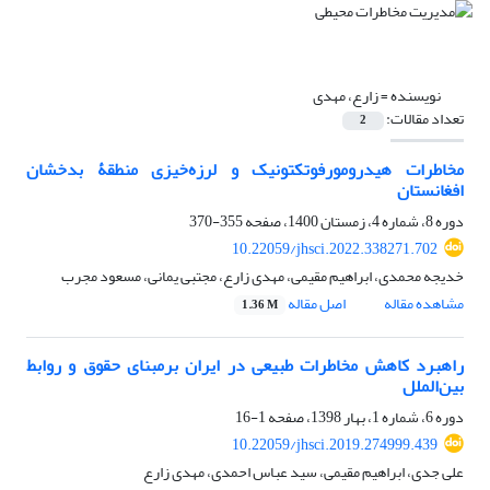
نویسنده =
زارع، مهدی
تعداد مقالات:
2
مخاطرات هیدرومورفوتکتونیک و لرزه‌خیزی منطقۀ بدخشان
افغانستان
دوره 8، شماره 4، زمستان 1400، صفحه
355-370
10.22059/jhsci.2022.338271.702
خدیجه محمدی، ابراهیم مقیمی، مهدی زارع، مجتبی یمانی، مسعود مجرب
مشاهده مقاله
اصل مقاله
1.36 M
راهبرد کاهش مخاطرات طبیعی در ایران برمبنای حقوق و روابط
بین‌الملل
دوره 6، شماره 1، بهار 1398، صفحه
1-16
10.22059/jhsci.2019.274999.439
علی جدی، ابراهیم مقیمی، سید عباس احمدی، مهدی زارع