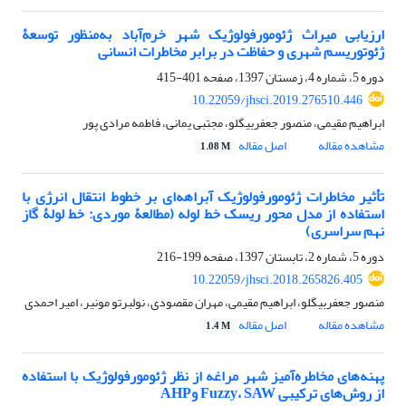
ارزیابی میراث ژئومورفولوژیک شهر خرم‌آباد به‌منظور توسعۀ
ژئوتوریسم شهری و حفاظت در برابر مخاطرات انسانی
دوره 5، شماره 4، زمستان 1397، صفحه
401-415
10.22059/jhsci.2019.276510.446
ابراهیم مقیمی، منصور جعفربیگلو، مجتبی یمانی، فاطمه مرادی پور
مشاهده مقاله
اصل مقاله
1.08 M
تأثیر مخاطرات ژئومورفولوژیک آبراهه‌ای بر خطوط انتقال انرژی با
استفاده از مدل محور ریسک خط لوله (مطالعۀ موردی: خط لولۀ گاز
نهم سراسری)
دوره 5، شماره 2، تابستان 1397، صفحه
199-216
10.22059/jhsci.2018.265826.405
منصور جعفربیگلو، ابراهیم مقیمی، مهران مقصودی، نولبرتو مونیر، امیر احمدی
مشاهده مقاله
اصل مقاله
1.4 M
پهنه‌های مخاطره‌آمیز شهر مراغه از نظر ژئومورفولوژیک با استفاده
از روش‌های ترکیبی Fuzzy، SAW وAHP