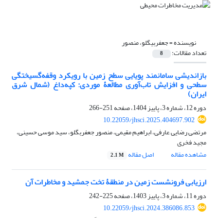
نویسنده =
جعفربیگلو، منصور
تعداد مقالات:
8
بازاندیشی سامانمند پویایی سطح زمین با رویکرد وقفه‌گسیختگی
سطحی و افزایش تاب‌آوری مطالعۀ موردی: کپه‌داغ (شمال شرق
ایران)
دوره 12، شماره 3، پاییز 1404، صفحه
251-266
10.22059/jhsci.2025.404697.902
مرتضی رضایی عارفی، ابراهیم مقیمی، منصور جعفر‌بگلو، سید موسی حسینی،
مجید فخری
مشاهده مقاله
اصل مقاله
2.1 M
ارزیابی فرونشست زمین در منطقۀ تخت جمشید و مخاطرات آن
دوره 11، شماره 3، پاییز 1403، صفحه
225-242
10.22059/jhsci.2024.386086.853