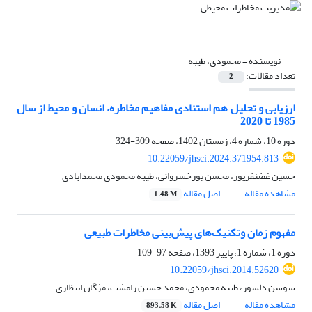
نویسنده =
محمودی، طیبه
تعداد مقالات:
2
ارزیابی و تحلیل هم استنادی مفاهیم مخاطره، انسان و محیط از سال
1985 تا 2020
دوره 10، شماره 4، زمستان 1402، صفحه
309-324
10.22059/jhsci.2024.371954.813
حسین غضنفرپور، محسن پورخسروانی، طیبه محمودی محمدابادی
مشاهده مقاله
اصل مقاله
1.48 M
مفهوم زمان وتکنیک‌های پیش‌بینی مخاطرات طبیعی
دوره 1، شماره 1، پاییز 1393، صفحه
97-109
10.22059/jhsci.2014.52620
سوسن دلسوز، طیبه محمودی، محمد حسین رامشت، مژگان انتظاری
مشاهده مقاله
اصل مقاله
893.58 K