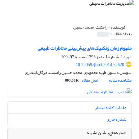
نویسنده =
رامشت، محمد حسین
تعداد مقالات:
1
مفهوم زمان وتکنیک‌های پیش‌بینی مخاطرات طبیعی
دوره 1، شماره 1، پاییز 1393، صفحه
97-109
10.22059/jhsci.2014.52620
سوسن دلسوز، طیبه محمودی، محمد حسین رامشت، مژگان انتظاری
مشاهده مقاله
اصل مقاله
893.58 K
مقالات آماده انتشار
شماره جاری
شماره‌های پیشین نشریه