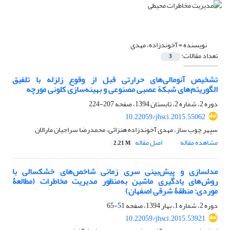
نویسنده =
آخوندزاده، مهدی
تعداد مقالات:
3
تشخیص آنومالی‌‌های حرارتی قبل از وقوع زلزله با تلفیق
الگوریتم‌های شبکة عصبی مصنوعی و بهینه‌سازی کلونی مورچه
دوره 2، شماره 2، تابستان 1394، صفحه
207-224
10.22059/jhsci.2015.55062
سپهر چوب ساز، مهدی آخوندزاده هنزائی، محمدرضا سراجیان مارالان
مشاهده مقاله
اصل مقاله
2.21 M
مدلسازی و پیش‌بینی سری زمانی شاخص‌های خشکسالی با
روش‌های یادگیری ماشین به‌منظور مدیریت مخاطرات (مطالعۀ
موردی: منطقۀ شرقی اصفهان)
دوره 2، شماره 1، بهار 1394، صفحه
51-65
10.22059/jhsci.2015.53921