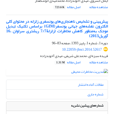
ایمان خسروی، مهدی آخوندزاده، محمدمهدی خوشگفتار
مشاهده مقاله
اصل مقاله
723.6 K
پیش‌بینی و تشخیص ناهنجاری‌های یونسفری زلزله در محتوای کلی
الکترون نقشه‌های جهانی یونسفر(GIM) براساس تکنیک تبدیل
موجک به‌منظور کاهش مخاطرات (زلزلۀ7/7 ریشتری سراوان ،16
آوریل2013)
دوره 1، شماره 1، پاییز 1393، صفحه
83-96
10.22059/jhsci.2014.52617
فریده سبزه ای، محمدعلی شریفی، مهدی آخوندزاده
مشاهده مقاله
اصل مقاله
1.31 M
مقالات آماده انتشار
شماره جاری
شماره‌های پیشین نشریه