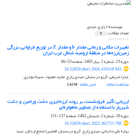
نویسنده =
زارع، مهدی
تعداد مقالات:
4
تغییرات مکانی و زمانی مقدار b و مقدار Z در توزیع فراوانی– بزرگی
زمین‌لرزه‌ها در منطقۀ ارومیه، شمال ‌غرب ایران
دوره 13، شماره 1، بهار 1405، صفحه
53-66
10.22059/jhsci.2026.416318.943
عذرا شریفی، آرزو درستیان، مهدی زارع، مجید معهود، سهیلا بوذری
مشاهده مقاله
اصل مقاله
1.63 M
ارزیابی تأثیر فرونشست بر روند لرزه‌خیزی دشت ورامین و دشت
شهریار با استفاده از تصاویر ماهواره‌ای
دوره 10، شماره 2، تابستان 1402، صفحه
137-151
10.22059/jhsci.2023.362753.788
بهاره على دادیانى، مهدی زارع، آرزو درستیان، افشین اشجع اردلان، سید