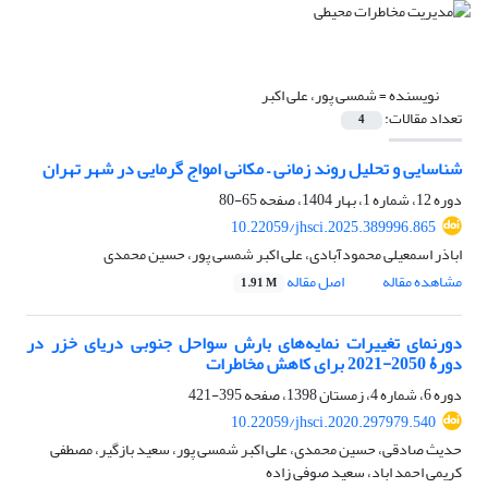
نویسنده =
شمسی پور، علی اکبر
تعداد مقالات:
4
شناسایی و تحلیل روند زمانی – مکانی امواج گرمایی در شهر تهران
دوره 12، شماره 1، بهار 1404، صفحه
65-80
10.22059/jhsci.2025.389996.865
اباذر اسمعیلی محمودآبادی، علی اکبر شمسی پور، حسین محمدی
مشاهده مقاله
اصل مقاله
1.91 M
دورنمای تغییرات نمایه‌های بارش سواحل جنوبی دریای خزر در
دورۀ 2050-2021 برای کاهش مخاطرات
دوره 6، شماره 4، زمستان 1398، صفحه
395-421
10.22059/jhsci.2020.297979.540
حدیث صادقی، حسین محمدی، علی اکبر شمسی پور، سعید بازگیر، مصطفی
کریمی احمد اباد، سعید صوفی زاده