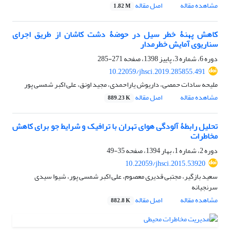
مشاهده مقاله
اصل مقاله
1.82 M
کاهش پهنۀ خطر سیل در حوضۀ دشت کاشان از طریق اجرای
سناریوی آمایش خطرمدار
دوره 6، شماره 3، پاییز 1398، صفحه
271-285
10.22059/jhsci.2019.285855.491
ملیحه سادات حمصی، داریوش یاراحمدی، مجید اونق، علی اکبر شمسی پور
مشاهده مقاله
اصل مقاله
889.23 K
تحلیل رابطۀ آلودگی هوای تهران با ترافیک و شرایط جو برای کاهش
مخاطرات
دوره 2، شماره 1، بهار 1394، صفحه
35-49
10.22059/jhsci.2015.53920
سعید بازگیر، مجتبی قدیری معصوم، علی اکبر شمسی پور، شیوا سیدی
سرنجیانه
مشاهده مقاله
اصل مقاله
882.8 K