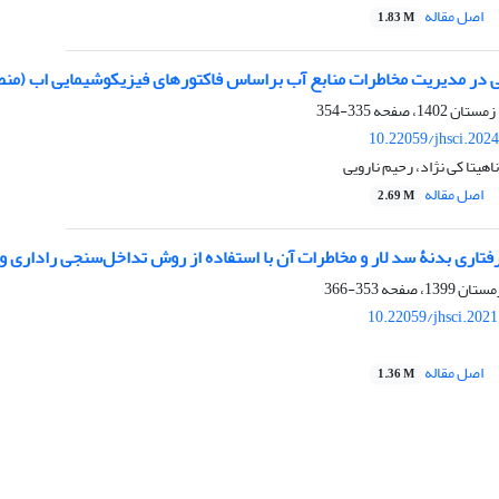
اصل مقاله
1.83 M
ی در مدیریت مخاطرات منابع آب براساس فاکتورهای فیزیکوشیمایی اب (منطق
335-354
10.22059/jhsci.202
هیتا کی نژاد، رحیم نارویی
اصل مقاله
2.69 M
فتاری بدنۀ سد لار و مخاطرات آن با استفاده از روش تداخل‌سنجی راداری و
353-366
10.22059/jhsci.202
اصل مقاله
1.36 M