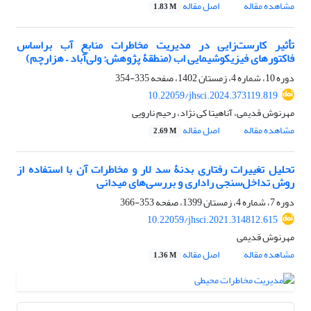
مشاهده مقاله
اصل مقاله
1.83 M
تأثیر کارست‌زایی در مدیریت مخاطرات منابع آب براساس
فاکتورهای فیزیکوشیمایی اب (منطقۀ پژوهش: ولی‌آباد – هزارچم)
دوره 10، شماره 4، زمستان 1402، صفحه
335-354
10.22059/jhsci.2024.373119.819
مهرنوش قدیمی، آناهیتا کی نژاد، رحیم نارویی
مشاهده مقاله
اصل مقاله
2.69 M
تحلیل تغییرات رفتاری بدنۀ سد لار و مخاطرات آن با استفاده از
روش تداخل‌سنجی راداری و بررسی‌های میدانی
دوره 7، شماره 4، زمستان 1399، صفحه
353-366
10.22059/jhsci.2021.314812.615
مهرنوش قدیمی
مشاهده مقاله
اصل مقاله
1.36 M