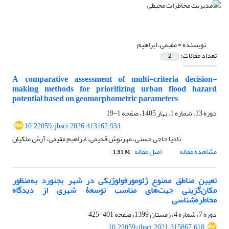
نویسنده =
مقیمی، ابراهیم
تعداد مقالات:
2
A comparative assessment of multi-criteria decision-
making methods for prioritizing urban flood hazard
potential based on geomorphometric parameters
دوره 13، شماره 1، بهار 1405، صفحه
1-19
10.22059/jhsci.2026.413162.934
نادیا حاجی حسنی، مهرنوش قدیمی، ابراهیم مقیمی، آرش ملکیان
مشاهده مقاله
اصل مقاله
1.91 M
تعیین مناطق ممنوع ژئومورفولوژیکی در شهر بجنورد به‌منظور
مکان‌گزینی جهت‌های مناسب توسعۀ شهری از دیدگاه
مخاطره‌شناسی
دوره 7، شماره 4، زمستان 1399، صفحه
401-425
10.22059/jhsci.2021.315867.618