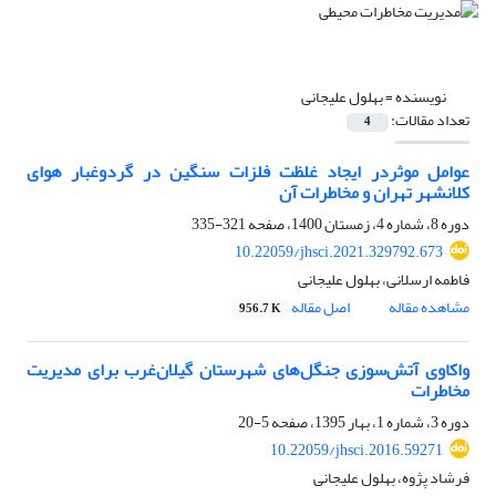
نویسنده =
بهلول علیجانی
تعداد مقالات:
4
عوامل موثردر ایجاد غلظت فلزات سنگین در گردوغبار هوای
کلانشهر تهران و مخاطرات آن
دوره 8، شماره 4، زمستان 1400، صفحه
321-335
10.22059/jhsci.2021.329792.673
فاطمه ارسلانی، بهلول علیجانی
مشاهده مقاله
اصل مقاله
956.7 K
واکاوی آتش‌سوزی جنگل‌های شهرستان گیلان‌غرب برای مدیریت
مخاطرات
دوره 3، شماره 1، بهار 1395، صفحه
5-20
10.22059/jhsci.2016.59271
فرشاد پژوه، بهلول علیجانی