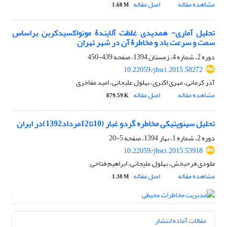
مشاهده مقاله
اصل مقاله
1.68 M
تحلیل آماری- همدیدی غلظت آلایندۀ مونواکسیدکربن بر‌اساس
سمت و سرعت باد و مخاطرۀ آن در شهر تهران
دوره 2، شماره 4، زمستان 1394، صفحه
439-450
10.22059/jhsci.2015.58272
آذر کرمانی، مهری اکبری، بهلول علیجانی، امید مفاخری
مشاهده مقاله
اصل مقاله
879.59 K
تحلیل سینوپتیکی مخاطره گردو غبار (10تا12مرداد1392)در ایران
دوره 2، شماره 1، بهار 1394، صفحه
5-20
10.22059/jhsci.2015.53918
ملودی فرحبخش، بهلول علیجانی، ابراهیم فتاحی
مشاهده مقاله
اصل مقاله
1.38 M
مقالات آماده انتشار