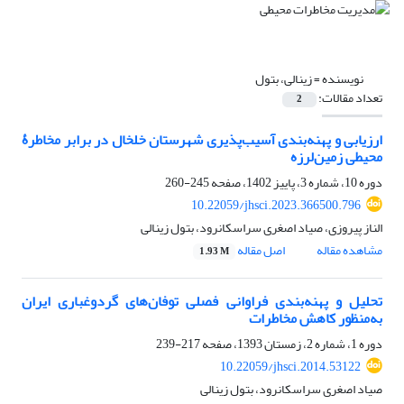
نویسنده =
زینالی، بتول
تعداد مقالات:
2
ارزیابی و پهنه‌بندی آسیب‌پذیری شهرستان خلخال در برابر مخاطرۀ
محیطی زمین‌لرزه
دوره 10، شماره 3، پاییز 1402، صفحه
245-260
10.22059/jhsci.2023.366500.796
الناز پیروزی، صیاد اصغری سراسکانرود، بتول زینالی
مشاهده مقاله
اصل مقاله
1.93 M
تحلیل و پهنه‌بندی فراوانی فصلی توفان‌های گردوغباری ایران
به‌منظور کاهش مخاطرات
دوره 1، شماره 2، زمستان 1393، صفحه
217-239
10.22059/jhsci.2014.53122
صیاد اصغری سراسکانرود، بتول زینالی