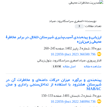
نویسنده =
اصغری سراسکانرود، صیاد
تعداد مقالات:
3
ارزیابی و پهنه‌بندی آسیب‌پذیری شهرستان خلخال در برابر مخاطرۀ
محیطی زمین‌لرزه
دوره 10، شماره 3، پاییز 1402، صفحه
245-260
10.22059/jhsci.2023.366500.796
الناز پیروزی، صیاد اصغری سراسکانرود، بتول زینالی
مشاهده مقاله
اصل مقاله
1.93 M
پهنه‌بندی و برآورد میزان حرکات دامنه‌ای و مخاطرات آن در
شهرستان هشترود با استفاده از تداخل‌سنجی راداری و مدل
MABAC
دوره 9، شماره 2، تابستان 1401، صفحه
133-150
10.22059/jhsci.2022.346994.736