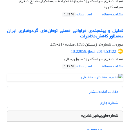
صیاد اصغری سراسکانرود، مریم محمدزاده شیشه گران، صالح اصغری
سراسکانرود
مشاهده مقاله
اصل مقاله
1.82 M
تحلیل و پهنه‌بندی فراوانی فصلی توفان‌های گردوغباری ایران
به‌منظور کاهش مخاطرات
دوره 1، شماره 2، زمستان 1393، صفحه
217-239
10.22059/jhsci.2014.53122
صیاد اصغری سراسکانرود، بتول زینالی
مشاهده مقاله
اصل مقاله
1.15 M
مقالات آماده انتشار
شماره جاری
شماره‌های پیشین نشریه