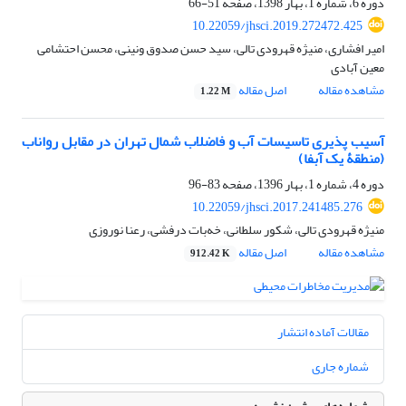
دوره 6، شماره 1، بهار 1398، صفحه
51-66
10.22059/jhsci.2019.272472.425
امیر افشاری، منیژه قهرودی تالی، سید حسن صدوق ونینی، محسن احتشامی
معین آبادی
مشاهده مقاله
اصل مقاله
1.22 M
آسیب پذیری تاسیسات آب و فاضلاب شمال تهران در مقابل رواناب
(منطقۀ یک آبفا)
دوره 4، شماره 1، بهار 1396، صفحه
83-96
10.22059/jhsci.2017.241485.276
منیژه قهرودی تالی، شکور سلطانی، خه‌بات درفشی، رعنا نوروزی
مشاهده مقاله
اصل مقاله
912.42 K
مقالات آماده انتشار
شماره جاری