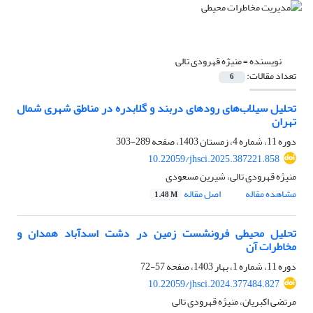
نویسنده =
منیژه قهرودی تالی
تعداد مقالات:
6
تحلیل سیلاب‌های رودهای دربند و گلابدره در مناطق شهری شمال
تهران
دوره 11، شماره 4، زمستان 1403، صفحه
289-303
10.22059/jhsci.2025.387221.858
منیژه قهرودی تالی، شیرین مسعودی
مشاهده مقاله
اصل مقاله
1.48 M
تحلیل محیطی فرونشست زمین در دشت اسدآباد همدان و
مخاطرات آن
دوره 11، شماره 1، بهار 1403، صفحه
57-72
10.22059/jhsci.2024.377484.827
مرتضی اکبریان، منیژه قهرودی تالی