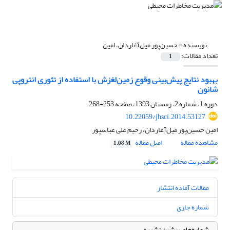
نویسنده =
حسین‌پور میل‌آغاردان، امین
تعداد مقالات:
1
بهبود نتایج پیش‌بینی وقوع زمین‌لغزش با استفاده از تئوری انتروپی
شانون
دوره 1، شماره 2، زمستان 1393، صفحه
253-268
10.22059/jhsci.2014.53127
امین حسین‌پور میل‌آغاردان، رحیم علی عباسپور
مشاهده مقاله
اصل مقاله
1.08 M
مقالات آماده انتشار
شماره جاری
شماره‌های پیشین نشریه