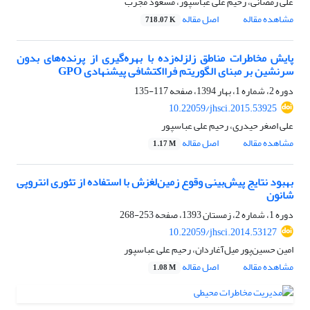
علی رمضانی، رحیم علی عباسپور، مسعود مجرب
مشاهده مقاله
اصل مقاله
718.07 K
پایش مخاطرات مناطق زلزله‌زده با بهره‌گیری از پرنده‌های بدون
سرنشین بر مبنای الگوریتم فرااکتشافی پیشنهادی GPO
دوره 2، شماره 1، بهار 1394، صفحه
117-135
10.22059/jhsci.2015.53925
علی اصغر حیدری، رحیم علی عباسپور
مشاهده مقاله
اصل مقاله
1.17 M
بهبود نتایج پیش‌بینی وقوع زمین‌لغزش با استفاده از تئوری انتروپی
شانون
دوره 1، شماره 2، زمستان 1393، صفحه
253-268
10.22059/jhsci.2014.53127
امین حسین‌پور میل‌آغاردان، رحیم علی عباسپور
مشاهده مقاله
اصل مقاله
1.08 M