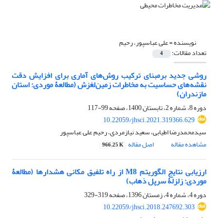
نویسنده =
علی عباسپور، رحیم
تعداد مقالات:
4
روشی جدید برمبنای ترکیب روش‌های آماری برای افزایش دقت
نقشه‌های حساسیت به مخاطرات زمین‌لغزش (مطالعۀ موردی: استان
مازندران)
دوره 8، شماره 2، تابستان 1400، صفحه
99-117
10.22059/jhsci.2021.319366.629
سیدمحمدرضا اطیابی، سعید نیازمردی، رحیم علی عباسپور
مشاهده مقاله
اصل مقاله
966.25 K
ارزیابی نتایج الگوریتم M8 از راه تلفیق مکانی هشدارها (مطالعۀ
موردی: زلزلۀ سرپل ذهاب)
دوره 4، شماره 4، زمستان 1396، صفحه
319-329
10.22059/jhsci.2018.247692.303