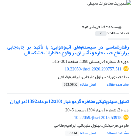
نویسنده =
فتاحی، ابراهیم
تعداد مقالات:
2
رفتارشناسی در سیستم‌های آب‌و‌هوایی؛ با تأکید بر جابه‌جایی
پرارتفاع جنب حاره و تأثیر آن بر وقوع مخاطرات خشکسالی
دوره 6، شماره 4، زمستان 1398، صفحه
301-315
10.22059/jhsci.2020.290757.511
ندا مجیدی راد، بهلول علیجانی، ابراهیم فتاحی
مشاهده مقاله
اصل مقاله
883.56 K
تحلیل سینوپتیکی مخاطره گردو غبار (10تا12مرداد1392)در ایران
دوره 2، شماره 1، بهار 1394، صفحه
5-20
10.22059/jhsci.2015.53918
ملودی فرحبخش، بهلول علیجانی، ابراهیم فتاحی
مشاهده مقاله
اصل مقاله
1.38 M