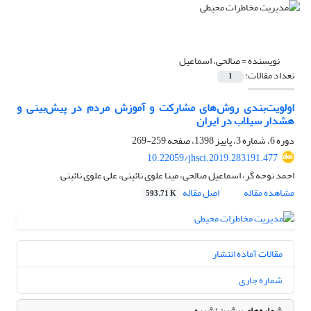
نویسنده =
صالحی، اسماعیل
تعداد مقالات:
1
اولویت‌بندی روش‌های مشارکت و آموزش مردم در پیش‌بینی و
هشدار سیلاب در ایران
دوره 6، شماره 3، پاییز 1398، صفحه
259-269
10.22059/jhsci.2019.283191.477
احمد نوحه گر، اسماعیل صالحی، مینا علوی نائینی، علی علوی نائینی
مشاهده مقاله
اصل مقاله
593.71 K
مقالات آماده انتشار
شماره جاری
شماره‌های پیشین نشریه