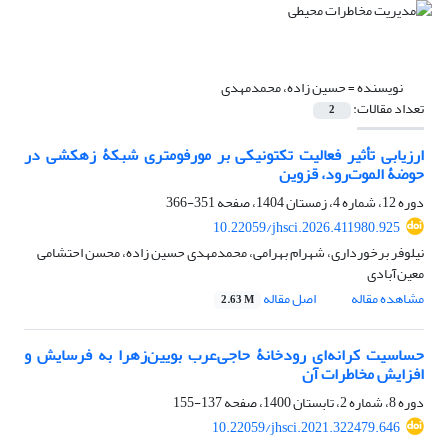
نویسنده =
حسین زاده، محمدمهدی
تعداد مقالات:
2
ارزیابی تأثیر فعالیت تکتونیکی بر مورفومتری شبکۀ زهکشی در
حوضۀ الموت‌رود، قزوین
دوره 12، شماره 4، زمستان 1404، صفحه
351-366
10.22059/jhsci.2026.411980.925
نیلوفر برخورداری، شهرام بهرامی، محمدمهدی حسین زاده، محسن احتشامی
معین‌آبادی
مشاهده مقاله
اصل مقاله
2.63 M
حساسیت کرانه‌ای رودخانۀ حاجی‌عرب بویین‌زهرا به فرسایش و
افزایش مخاطرات آن
دوره 8، شماره 2، تابستان 1400، صفحه
137-155
10.22059/jhsci.2021.322479.646