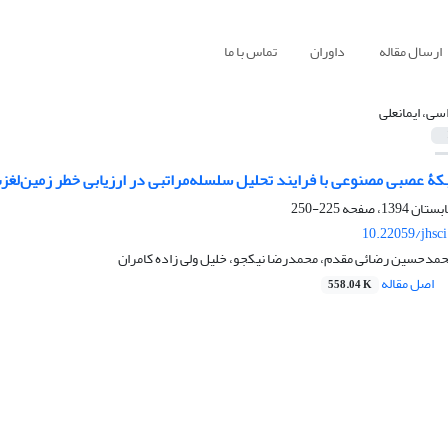
ارسال مقاله
داوران
تماس با ما
اسی، ایمانعلی
ۀ عصبی مصنوعی با فرایند تحلیل سلسله‌مراتبی در ارزیابی خطر زمین‌لغ
225-250
10.22059/jhsc
محمدحسین رضائی مقدم، محمدرضا نیکجو، خلیل ولی زاده کامران
اصل مقاله
558.04 K