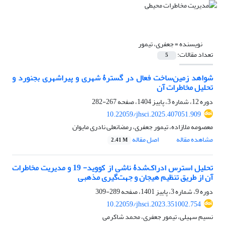
نویسنده =
جعفری، تیمور
تعداد مقالات:
5
شواهد زمین‌ساخت فعال در گسترۀ شهری و پیراشهری بجنورد و
تحلیل مخاطرات آن
دوره 12، شماره 3، پاییز 1404، صفحه
267-282
10.22059/jhsci.2025.407051.909
معصومه ملازاده، تیمور جعفری، رمضانعلی نادری مایوان
مشاهده مقاله
اصل مقاله
2.41 M
تحلیل استرس ادراک‌شدۀ ناشی از کووید- 19 و مدیریت مخاطرات
آن از طریق تنظیم هیجان و جهت‌گیری مذهبی
دوره 9، شماره 3، پاییز 1401، صفحه
289-309
10.22059/jhsci.2023.351002.754
نسیم سهیلی، تیمور جعفری، محمد شاکرمی