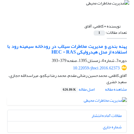
نویسنده =
کاظمی، آفاق
تعداد مقالات:
1
پهنه بندی و مدیریت مخاطرات سیلاب در رودخانه سیمینه رود با
استفاده از مدل هیدرولیکی HEC - RAS
دوره 3، شماره 4، زمستان 1395، صفحه
379-393
10.22059/jhsci.2016.62373
آفاق کاظمی، محمدحسین رضائی مقدم، محمد رضا نیکجو، میراسدالله حجازی،
سعید خضری
مشاهده مقاله
اصل مقاله
626.86 K
مقالات آماده انتشار
شماره جاری