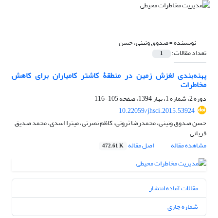
نویسنده =
صدوق ونینی، حسن
تعداد مقالات:
1
پهنه‌بندی لغزش زمین در منطقۀ کاشتر کامیاران برای کاهش
مخاطرات
دوره 2، شماره 1، بهار 1394، صفحه
105-116
10.22059/jhsci.2015.53924
حسن صدوق ونینی، محمدرضا ثروتی، کاظم نصرتی، میترا اسدی، محمد صدیق
قربانی
مشاهده مقاله
اصل مقاله
472.61 K
مقالات آماده انتشار
شماره جاری