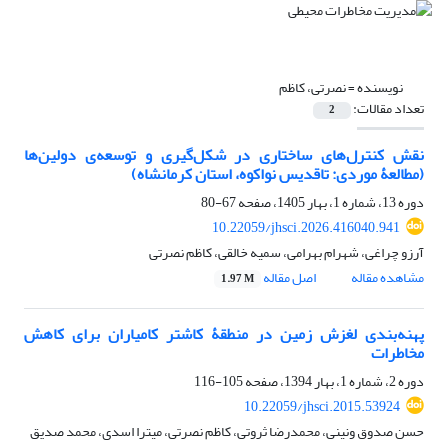
نویسنده =
نصرتی، کاظم
تعداد مقالات:
2
نقش کنترل‌های ساختاری در شکل‌گیری و توسعه‌ی دولین‌ها
(مطالعۀ موردی: تاقدیس نواکوه، استان کرمانشاه)
دوره 13، شماره 1، بهار 1405، صفحه
67-80
10.22059/jhsci.2026.416040.941
آرزو چراغی، شهرام بهرامی، سمیه خالقی، کاظم نصرتی
مشاهده مقاله
اصل مقاله
1.97 M
پهنه‌بندی لغزش زمین در منطقۀ کاشتر کامیاران برای کاهش
مخاطرات
دوره 2، شماره 1، بهار 1394، صفحه
105-116
10.22059/jhsci.2015.53924
حسن صدوق ونینی، محمدرضا ثروتی، کاظم نصرتی، میترا اسدی، محمد صدیق