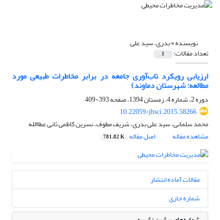
نویسنده =
بدری، سید علی
تعداد مقالات:
1
ارزیابی رویکرد تاب‌آوری جامعه در برابر مخاطرات طبیعی مورد
مطالعه: شهرستان دماوند)
دوره 2، شماره 4، زمستان 1394، صفحه
393-409
10.22059/jhsci.2015.58266
محمد سلمانی، سید علی بدری، شریف مطوف، نسرین کاظمی ثانی عطاالله
مشاهده مقاله
اصل مقاله
781.82 K
مقالات آماده انتشار
شماره جاری
شماره‌های پیشین نشریه