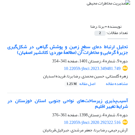
نویسنده =
برنا، رضا
تعداد مقالات:
2
تحلیل ارتباط دمای سطح زمین و پوشش گیاهی در شکل‌گیری
جزیرۀ گرمایی و مخاطرات آن (مطالعۀ موردی: کلانشهر اصفهان)
دوره 9، شماره 4، زمستان 1401، صفحه
341-354
10.22059/jhsci.2023.349481.749
زهره گلستانی، حسین محمدی، رضا برنا، فریده اسدیان
مشاهده مقاله
اصل مقاله
1.25 M
آسیب‌پذیری زیرساخت‌های نواحی جنوبی استان خوزستان در
شرایط تغییر اقلیم
دوره 6، شماره 4، زمستان 1398، صفحه
361-376
10.22059/jhsci.2020.292322.516
آرش رحیمی، رضا برنا، جعفر مرشدی، جبرائیل قربانیان