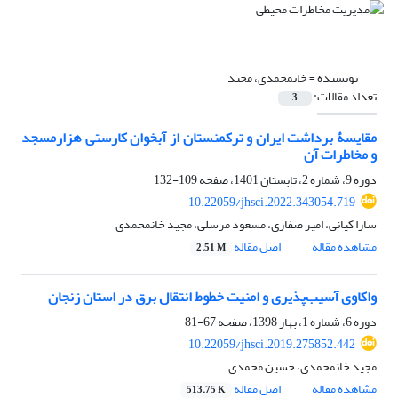
نویسنده =
خانمحمدی، مجید
تعداد مقالات:
3
مقایسۀ برداشت ایران و ترکمنستان از آبخوان کارستی هزارمسجد
و مخاطرات آن
دوره 9، شماره 2، تابستان 1401، صفحه
109-132
10.22059/jhsci.2022.343054.719
سارا کیانی، امیر صفاری، مسعود مرسلی، مجید خانمحمدی
مشاهده مقاله
اصل مقاله
2.51 M
واکاوی آسیب‌پذیری و امنیت خطوط انتقال برق در استان زنجان
دوره 6، شماره 1، بهار 1398، صفحه
67-81
10.22059/jhsci.2019.275852.442
مجید خانمحمدی، حسین محمدی
مشاهده مقاله
اصل مقاله
513.75 K