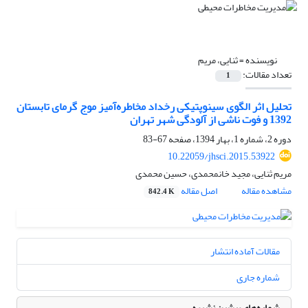
نویسنده =
ثنایی، مریم
تعداد مقالات:
1
تحلیل اثر الگوی سینوپتیکی رخداد مخاطره‌آمیز موج گرمای تابستان
1392 و فوت ناشی از آلودگی شهر تهران
دوره 2، شماره 1، بهار 1394، صفحه
67-83
10.22059/jhsci.2015.53922
مریم ثنایی، مجید خانمحمدی، حسین محمدی
مشاهده مقاله
اصل مقاله
842.4 K
مقالات آماده انتشار
شماره جاری
شماره‌های پیشین نشریه