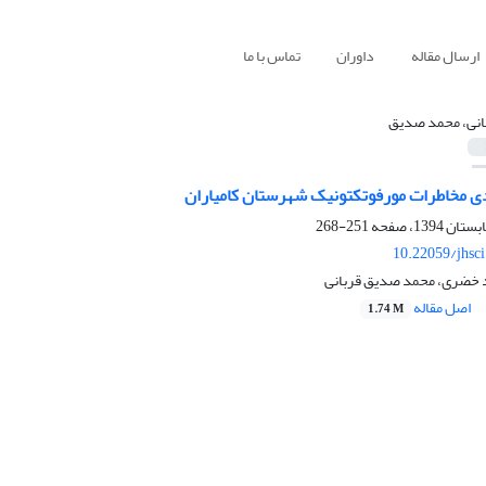
ارسال مقاله
داوران
تماس با ما
انی، محمد صدیق
ندی مخاطرات مورفوتکتونیک شهرستان کامیاران
251-268
10.22059/jhsc
د خضری، محمد صدیق قربانی
اصل مقاله
1.74 M