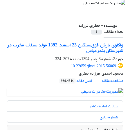
نویسنده =
جعفری، فرزانه
تعداد مقالات:
1
واکاوی بارش فوق‌سنگین 23 اسفند 1392 مولد سیلاب مخرب در
شهرستان بندرعباس
دوره 2، شماره 3، پاییز 1394، صفحه
307-324
10.22059/jhsci.2015.56069
محمود احمدی، فرزانه جعفری
مشاهده مقاله
اصل مقاله
989.45 K
مقالات آماده انتشار
شماره جاری
شماره‌های پیشین نشریه