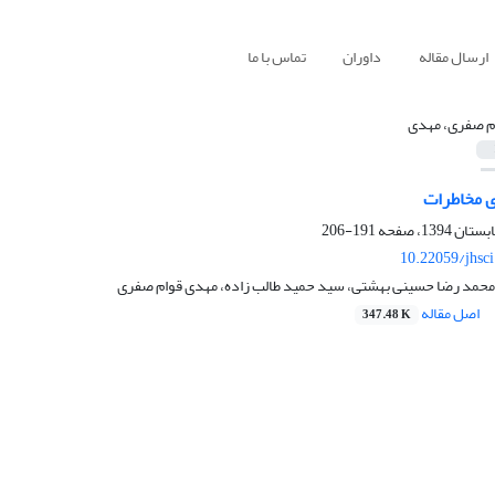
ارسال مقاله
داوران
تماس با ما
م صفری، مهدی
ی مخاطرات
191-206
10.22059/jhsc
محمد رضا حسینی بهشتی، سید حمید طالب زاده، مهدی قوام صفری
اصل مقاله
347.48 K