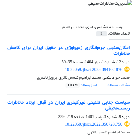
نویسنده =
شمس ناتری، محمد ابراهیم
تعداد مقالات:
3
امکان‌سنجی جرم‌انگاری زمیولوژی در حقوق ایران برای کاهش
مخاطرات
دوره 12، شماره 1، بهار 1404، صفحه
35-50
10.22059/jhsci.2025.394102.876
محمد جواد فتحی، محمد ابراهیم شمس ناتری، پرویز ناصری
مشاهده مقاله
اصل مقاله
1.03 M
سیاست جنایی تقنینی غیرکیفری ایران در قبال ایجاد مخاطرات
زیست‌محیطی
دوره 9، شماره 3، پاییز 1401، صفحه
219-239
10.22059/jhsci.2022.350728.750
محمد ابراهیم شمس ناتری