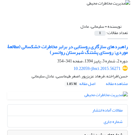
نویسنده =
سلیمانی، عادل
تعداد مقالات:
1
راهبردهای سازگاری روستایی در برابر مخاطرات خشکسالی (مطالعۀ
موردی: روستای پشتنگ شهرستان روانسر)
دوره 2، شماره 3، پاییز 1394، صفحه
341-354
10.22059/jhsci.2015.56271
حسن افراخته، فرهاد عزیزپور، اصغر طهماسبی، عادل سلیمانی
مشاهده مقاله
اصل مقاله
1.05 M
مقالات آماده انتشار
شماره جاری
شماره‌های پیشین نشریه