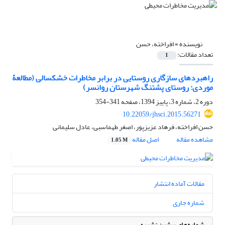
نویسنده =
افراخته، حسن
تعداد مقالات:
1
راهبردهای سازگاری روستایی در برابر مخاطرات خشکسالی (مطالعۀ
موردی: روستای پشتنگ شهرستان روانسر)
دوره 2، شماره 3، پاییز 1394، صفحه
341-354
10.22059/jhsci.2015.56271
حسن افراخته، فرهاد عزیزپور، اصغر طهماسبی، عادل سلیمانی
مشاهده مقاله
اصل مقاله
1.05 M
مقالات آماده انتشار
شماره جاری
شماره‌های پیشین نشریه