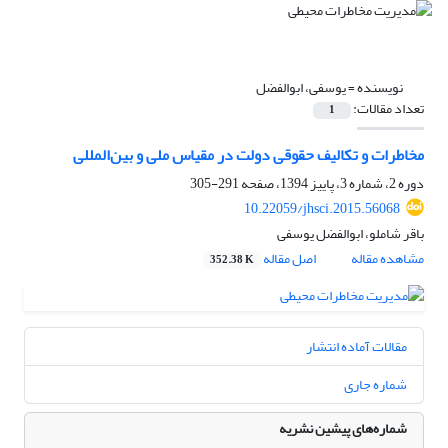
نویسنده =
یوسفی، ابوالفضل
تعداد مقالات:
1
مخاطرات و تکالیف حقوقی دولت در مقیاس ملی و بین‌المللی
دوره 2، شماره 3، پاییز 1394، صفحه
291-305
10.22059/jhsci.2015.56068
باقر شاملو، ابوالفضل یوسفی
مشاهده مقاله
اصل مقاله
352.38 K
مقالات آماده انتشار
شماره جاری
شماره‌های پیشین نشریه