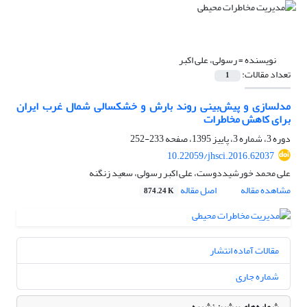
نویسنده =
رسولی، علی اکبر
تعداد مقالات:
1
مدلسازی و پیش‌بینی روند بارش و خشکسالی شمال غرب ایران
برای کاهش مخاطرات
دوره 3، شماره 3، پاییز 1395، صفحه
233-252
10.22059/jhsci.2016.62037
علی محمد خورشیددوست، علی اکبر رسولی، سعید زنگنه
مشاهده مقاله
اصل مقاله
874.24 K
مقالات آماده انتشار
شماره جاری
شماره‌های پیشین نشریه