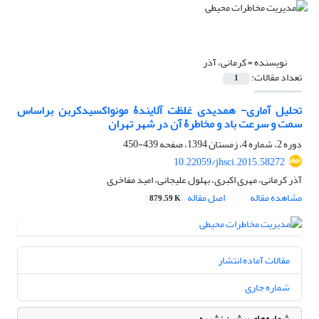
نویسنده =
کرمانی، آذر
تعداد مقالات:
1
تحلیل آماری- همدیدی غلظت آلایندۀ مونواکسیدکربن بر‌اساس
سمت و سرعت باد و مخاطرۀ آن در شهر تهران
دوره 2، شماره 4، زمستان 1394، صفحه
439-450
10.22059/jhsci.2015.58272
آذر کرمانی، مهری اکبری، بهلول علیجانی، امید مفاخری
مشاهده مقاله
اصل مقاله
879.59 K
مقالات آماده انتشار
شماره جاری
شماره‌های پیشین نشریه