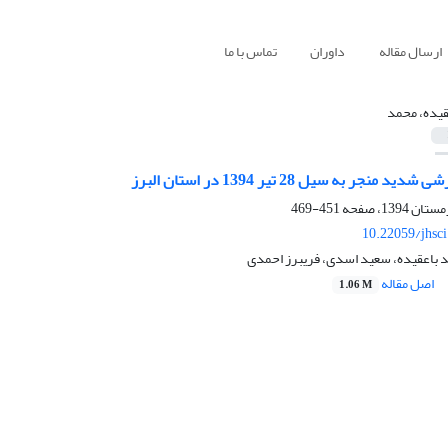
ارسال مقاله
داوران
تماس با ما
قیده، محمد
نجر به سیل 28 تیر 1394 در استان البرز
451-469
10.22059/jhsc
 باعقیده، سعید اسدی، فریبرز احمدی
اصل مقاله
1.06 M