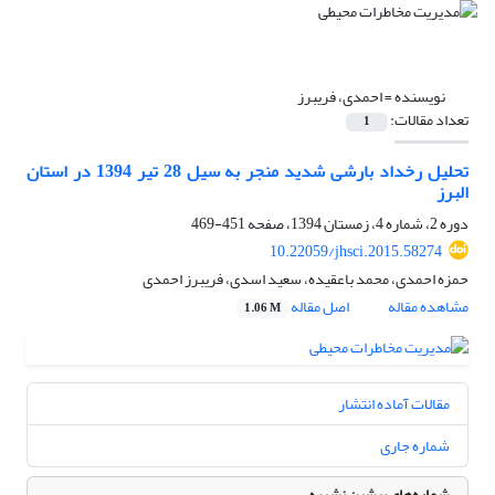
نویسنده =
احمدی، فریبرز
تعداد مقالات:
1
تحلیل رخداد بارشی شدید منجر به سیل 28 تیر 1394 در استان
البرز
دوره 2، شماره 4، زمستان 1394، صفحه
451-469
10.22059/jhsci.2015.58274
حمزه احمدی، محمد باعقیده، سعید اسدی، فریبرز احمدی
مشاهده مقاله
اصل مقاله
1.06 M
مقالات آماده انتشار
شماره جاری
شماره‌های پیشین نشریه