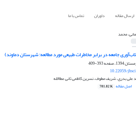
ارسال مقاله
داوران
تماس با ما
انی، محمد
تاب‌آوری جامعه در برابر مخاطرات طبیعی مورد مطالعه: شهرستان دماوند)
393-409
10.22059/jhsc
 علی بدری، شریف مطوف، نسرین کاظمی ثانی عطاالله
اصل مقاله
781.82 K