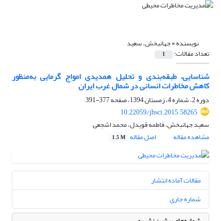
نویسنده =
جهانبخش، سعید
تعداد مقالات:
1
شناسایی، طبقه‌بندی و تحلیل همدیدی امواج گرمایی به‌منظور
کاهش مخاطرات انسانی در شمال غرب ایران
دوره 2، شماره 4، زمستان 1394، صفحه
377-391
10.22059/jhsci.2015.58265
سعید جهانبخش، فاطمه قویدل، محمد اشجعی
مشاهده مقاله
اصل مقاله
1.5 M
مقالات آماده انتشار
شماره جاری
شماره‌های پیشین نشریه