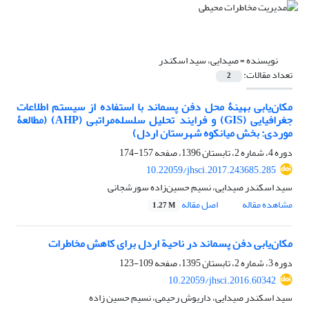
نویسنده =
صیدایی، سید اسکندر
تعداد مقالات:
2
مکان‌یابی بهینۀ محل دفن پسماند با استفاده از سیستم اطلاعات
جغرافیایی (GIS) و فرایند تحلیل سلسله‌مراتبی (AHP) (مطالعۀ
موردی: بخش میانکوه شهرستان اردل)
دوره 4، شماره 2، تابستان 1396، صفحه
157-174
10.22059/jhsci.2017.243685.285
سید اسکندر صیدایی، نسیم حسین‌زاده سورشجانی
مشاهده مقاله
اصل مقاله
1.27 M
مکان‌یابی دفن پسماند در ناحیة اردل برای کاهش مخاطرات
دوره 3، شماره 2، تابستان 1395، صفحه
109-123
10.22059/jhsci.2016.60342
سید اسکندر صیدایی، داریوش رحیمی، نسیم حسین زاده