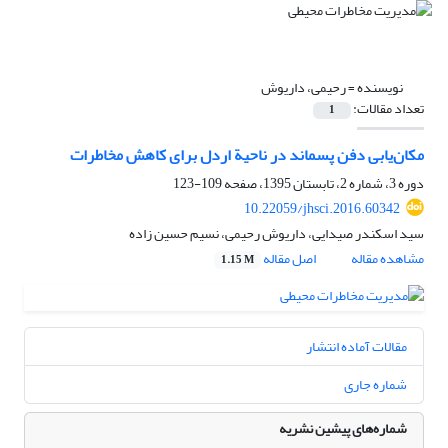
نویسنده =
رحیمی، داریوش
تعداد مقالات:
1
مکان‌یابی دفن پسماند در ناحیة اردل برای کاهش مخاطرات
دوره 3، شماره 2، تابستان 1395، صفحه
109-123
10.22059/jhsci.2016.60342
سید اسکندر صیدایی، داریوش رحیمی، نسیم حسین زاده
مشاهده مقاله
اصل مقاله
1.15 M
مقالات آماده انتشار
شماره جاری
شماره‌های پیشین نشریه