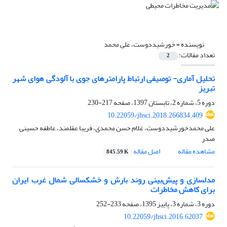
نویسنده =
خورشیددوست، علی محمد
تعداد مقالات:
2
تحلیل آماری- توصیفی ارتباط پارامترهای جوی با آلودگی هوای شهر
تبریز
دوره 5، شماره 2، تابستان 1397، صفحه
217-230
10.22059/jhsci.2018.266834.409
علی محمدخورشیددوست، غلام حسن محمدی، فریبا عقلمند، عاطفه حسینی
صدر
مشاهده مقاله
اصل مقاله
845.59 K
مدلسازی و پیش‌بینی روند بارش و خشکسالی شمال غرب ایران
برای کاهش مخاطرات
دوره 3، شماره 3، پاییز 1395، صفحه
233-252
10.22059/jhsci.2016.62037