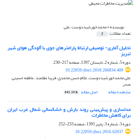
نویسنده =
محمدخورشیددوست، علی
تعداد مقالات:
2
تحلیل آماری- توصیفی ارتباط پارامترهای جوی با آلودگی هوای شهر
تبریز
دوره 5، شماره 2، تابستان 1397، صفحه
217-230
10.22059/jhsci.2018.266834.409
علی محمدخورشیددوست، غلام حسن محمدی، فریبا عقلمند، عاطفه حسینی
صدر
مشاهده مقاله
اصل مقاله
845.59 K
مدلسازی و پیش‌بینی روند بارش و خشکسالی شمال غرب ایران
برای کاهش مخاطرات
دوره 3، شماره 3، پاییز 1395، صفحه
233-252
10.22059/jhsci.2016.62037