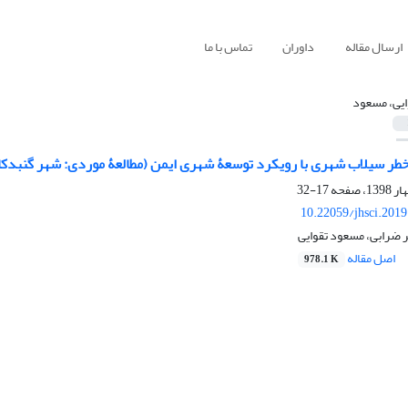
ارسال مقاله
داوران
تماس با ما
ایی، مسعود
طر سیلاب شهری با رویکرد توسعۀ شهری ایمن (مطالعۀ موردی: شهر گنبد‌ک
17-32
10.22059/jhsci.201
ضرابی، مسعود تقوایی
اصل مقاله
978.1 K