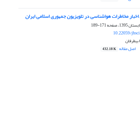
بار مخاطرات هواشناسی در تلویزیون جمهوری اسلامی ایران
171-189
10.22059/jhsc
 بیطرفان
اصل مقاله
432.18 K