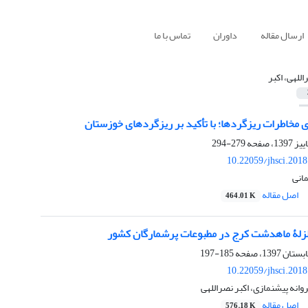
ارسال مقاله
داوران
تماس با ما
اللهی، اکبر
 مخاطرات ریزگردها؛ با تأکید بر ریزگردهای خوزستان
279-294
10.22059/jhsci.201
مانی
اصل مقاله
464.01 K
 زلزلۀ ماهدشت کرج در مطبوعات پرشمارگان کشور
185-197
10.22059/jhsci.201
وانه پیشنمازی، اکبر نصراللهی
اصل مقاله
576.18 K