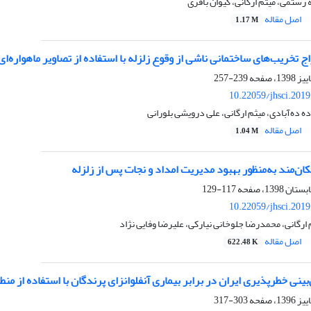
 رستمی، میثم ارگانی، کیوان باقری
اصل مقاله
1.17 M
 تخریب‌های ساختمانی ناشی از وقوع زلزله با استفاده از تصاویر ماهواره‌ای 
239-257
10.22059/jhsci.201
 ده‌آبادی، میثم ارگانی، علی درویشی بلورانی
اصل مقاله
1.04 M
کان‌مند به‌منظور بهبود مدیریت امداد و نجات پس از زلزله
117-129
10.22059/jhsci.201
 ارگانی، محمدرضا جلوخانی نیارکی، علیرضا وفایی نژاد
اصل مقاله
622.48 K
ینی خطرپذیری ایران در برابر بیماری آنفلوانزای پرندگان با استفاده از منط
303-317