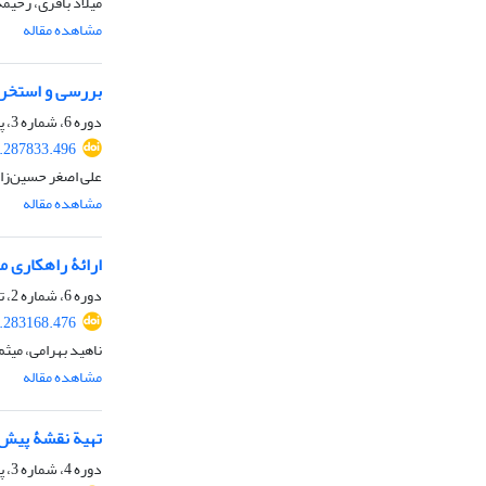
میلاد باقری، رحیمه
مشاهده مقاله
بررسی و استخراج
دوره 6، شماره 3، پاییز 1398، صفحه
9.287833.496
علی اصغر حسین‌زاده
مشاهده مقاله
ارائۀ راهکاری م
دوره 6، شماره 2، تابستان 1398، صفحه
9.283168.476
ناهید بهرامی، میثم
مشاهده مقاله
تهیة نقشۀ پیش‌ب
دوره 4، شماره 3، پاییز 1396، صفحه