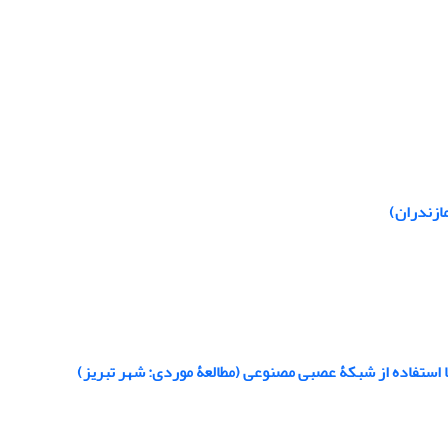
ازندران)
ا استفاده از شبکۀ عصبی مصنوعی (مطالعۀ موردی: شهر تبریز)