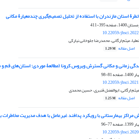
رۀ استان مازندران با استفاده از تحلیل تصمیم‌گیری چندمعیارۀ مکانی
395-411
10.22059/jhsci.202
یا، میثم ارگانی، محمدرضا جلوخانی نیارکی
اصل مقاله
1.29 M
دگی زمانی و مکانی گسترش ویروس کرونا (مطالعۀ موردی: استان‌های قم و م
81-98
10.22059/jhsci.202
یثم ارگانی، ابوالفضل قنبری، حسین محمدی
اصل مقاله
1.25 M
ش مراکز بیمارستانی با رویکرد پدافند غیرعامل با هدف مدیریت مخاطرات ب
77-96
10.22059/jhsci.202