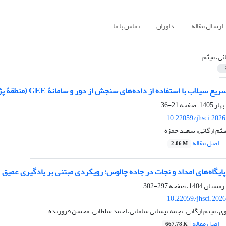
ارسال مقاله
داوران
تماس با ما
انی، میثم
با استفاده از داده‌های سنجش از دور و سامانۀ GEE (منطقۀ پژوهش: حوضۀ عبدالله‌آباد استان سمنان)
21-36
10.22059/jhsci.202
میثم ارگانی، سعید حمزه
اصل مقاله
2.06 M
 پایگاه‌های امداد و نجات در جاده چالوس: رویکردی مبتنی بر یادگیری عمیق
297-302
10.22059/jhsci.202
، میثم ارگانی، نجمه نیسانی سامانی، احمد سلطانی، محسن فروزنده
اصل مقاله
667.78 K