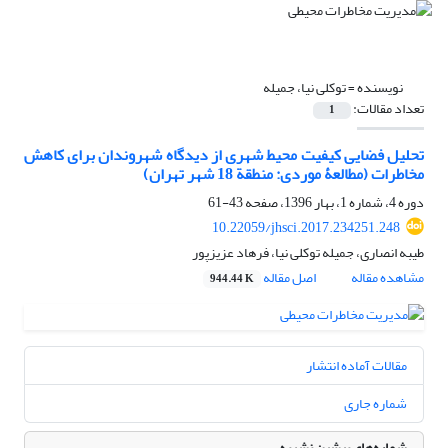
نویسنده =
توکلی نیا، جمیله
تعداد مقالات:
1
تحلیل فضایی کیفیت محیط شهری از دیدگاه شهروندان برای کاهش
مخاطرات (مطالعۀ موردی: منطقة 18 شهر تهران)
دوره 4، شماره 1، بهار 1396، صفحه
43-61
10.22059/jhsci.2017.234251.248
طیبه انصاری، جمیله توکلی نیا، فرهاد عزیزپور
مشاهده مقاله
اصل مقاله
944.44 K
مقالات آماده انتشار
شماره جاری
شماره‌های پیشین نشریه